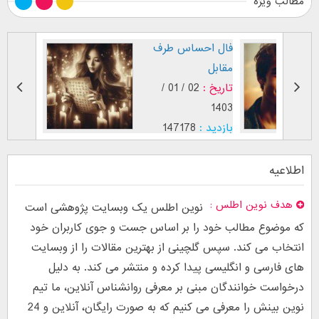
مطالب ویژه
طرز نگاه پسر عاشق (
فال احس
بر اساس [...]
مقابل
تاریخ :
29 / 12 /
تاریخ :
1403
1402
بازدید :
26740
بازدید :
8
موضوع :
جذب عشق
موضوع :
اطلاعیه
هدف نوین اطلس
نوین اطلس یک وبسایت پژوهشی است
که موضوع مطالب خود را بر اساس جست و جوی کاربران خود
انتخاب می کند. سپس گلچینی از بهترین مقالات را از وبسایت
های فارسی و انگلیسی پیدا کرده و منتشر می کند. به دلیل
درخواست خوانندگان مبنی بر معرفی روانشناس آنلاین، ما تیم
نوین بینش را معرفی می کنیم که به صورت رایگان، آنلاین و 24