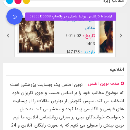
مطالب ویژه
طرز نگاه پسر عاشق (
فال اح
بر اساس [...]
مقابل
تاریخ :
29 / 12 /
تاریخ :
1403
1402
بازدید :
26745
بازدید :
موضوع :
جذب عشق
موضوع :
اطلاعیه
هدف نوین اطلس
نوین اطلس یک وبسایت پژوهشی است
که موضوع مطالب خود را بر اساس جست و جوی کاربران خود
انتخاب می کند. سپس گلچینی از بهترین مقالات را از وبسایت
های فارسی و انگلیسی پیدا کرده و منتشر می کند. به دلیل
درخواست خوانندگان مبنی بر معرفی روانشناس آنلاین، ما تیم
نوین بینش را معرفی می کنیم که به صورت رایگان، آنلاین و 24