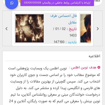
مطالب ویژه
طرز نگاه پسر عاشق (
فال اح
بر اساس [...]
مقابل
تاریخ :
29 / 12 /
تاریخ :
1403
1402
بازدید :
26752
بازدید :
موضوع :
جذب عشق
موضوع :
اطلاعیه
هدف نوین اطلس
نوین اطلس یک وبسایت پژوهشی است
که موضوع مطالب خود را بر اساس جست و جوی کاربران خود
انتخاب می کند. سپس گلچینی از بهترین مقالات را از وبسایت
های فارسی و انگلیسی پیدا کرده و منتشر می کند. به دلیل
درخواست خوانندگان مبنی بر معرفی روانشناس آنلاین، ما تیم
نوین بینش را معرفی می کنیم که به صورت رایگان، آنلاین و 24