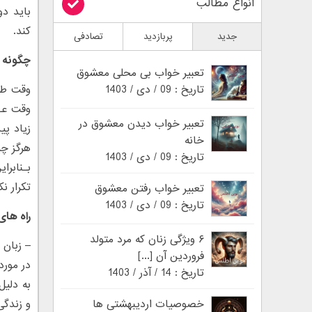
انواع مطالب
باید د
کند.
جدید
پربازدید
تصادفی
چگونه 
تعبیر خواب بی محلی معشوق
تاریخ : 09 / دی / 1403
وقت طلا
وقت عـم
تعبیر خواب دیدن معشوق در
زیاد پی
خانه
هرگز چی
تاریخ : 09 / دی / 1403
بـنابرا
تکرار نک
تعبیر خواب رفتن معشوق
تاریخ : 09 / دی / 1403
راه های
۶ ویژگی زنان که مرد متولد
– زبان 
فروردین آن [...]
در مورد
تاریخ : 14 / آذر / 1403
به دلیل
خصوصیات اردیبهشتی ها
و زندگی