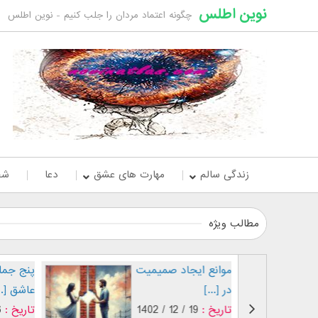
نوین اطلس
چگونه اعتماد مردان را جلب کنیم - نوین اطلس
زندگی سالم
مهارت های عشق
دعا
شخ
مطالب ویژه
علائم عاشق شدن
موانع ای
پسران
در [...]
تاریخ :
19 / 12 / 1402
تاریخ :
 / 12 / 1402