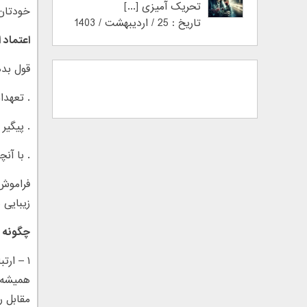
تحریک آمیزی [...]
خودتان 
تاریخ : 25 / اردیبهشت / 1403
اعتماد 
قول بده
. تعهد
. پیگیر
. با آنچ
فراموش
زیبایی ه
چگونه ا
۱ – ارتباط چشمی و جلب اعتماد
همیشه 
مقابل ر