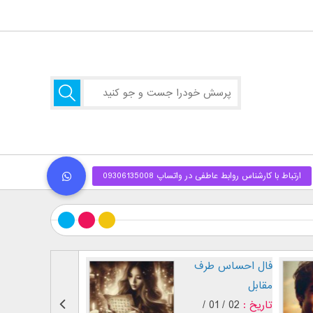
طرز نگاه پسر عاشق (
فال احساس طرف
بر اساس [...]
مقابل
تاریخ :
29 / 12 /
تاریخ :
02 / 01 /