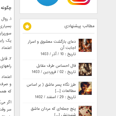
چگونه ا
۱. روال معمول را حفظ کنید
مطالب پیشنهادی
بسیاری 
سورپرای
یک رابط
دعای بازگشت معشوق و اسرار
اجابت آن
اعتماد 
تاریخ : 10 / آذر / 1403
۲. قابل اتکا باشید
فال احساس طرف مقابل
راههای 
تاریخ : 02 / فروردین / 1403
اعتماد 
و صرف‌ن
طرز نگاه پسر عاشق ( بر اساس
مطالعات [...]
که همسر
تاریخ : 29 / اسفند / 1402
پنج جمله‌ای که مردان عاشق
شنیدنش [...]