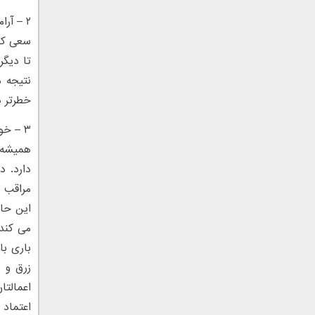
۲ – آرامش در رفتار
سعی کنی
تا دیگر
نتیجه م
خطرتر د
۳ – خوش رویی و آراستگی
همیشه 
دارد. د
مراقب ب
این حا
می کند 
باری با
زرق و ب
اعمالتا
اعتماد 