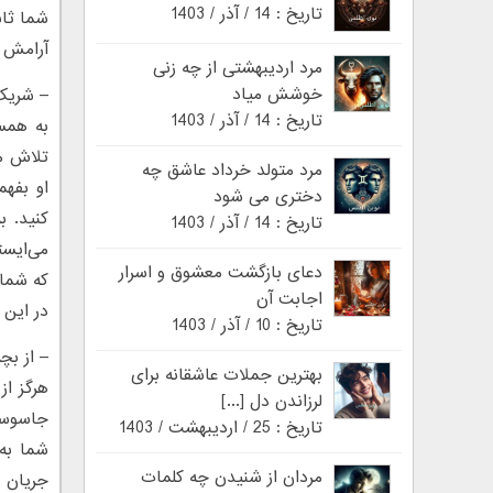
تاریخ : 14 / آذر / 1403
شما ثاب
آرامش ت
مرد اردیبهشتی از چه زنی
خوشش میاد
– شریک
تاریخ : 14 / آذر / 1403
به همس
تلاش می
مرد متولد خرداد عاشق چه
او بفهم
دختری می شود
کنید. 
تاریخ : 14 / آذر / 1403
می‌ایست
دعای بازگشت معشوق و اسرار
که شما 
اجابت آن
در این ز
تاریخ : 10 / آذر / 1403
– از بچ
بهترین جملات عاشقانه برای
هرگز از
لرزاندن دل [...]
جاسوسی 
تاریخ : 25 / اردیبهشت / 1403
شما به 
مردان از شنیدن چه کلمات
جریان ا