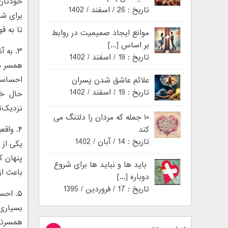
خودتان 
تاریخ : 26 / اسفند / 1402
برای شم
تا به ق
موانع ایجاد صمیمیت در روابط
بر اساس [...]
۳. به آنچه می‌گویید باور داشته باشید
تاریخ : 19 / اسفند / 1402
همسر شم
احساسی 
علائم عاشق شدن پسران
تاریخ : 19 / اسفند / 1402
حال خی
نزدیک‌ت
۱۰ جمله که مردان را دلتنگ می
کند
۴. واقعیت را بگویید
تاریخ : 14 / آبان / 1402
یکی از 
پنهان ک
باید ها و نباید ها برای شروع
باعث از
دوباره [...]
تاریخ : 17 / فروردین / 1395
۵. احساس واقعی‌تان را در میان بگذارید
بسیاری 
همسرتان