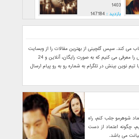
1403
1402
بازدید :
26749
بازدید :
147184
موضوع :
جذب عشق
موضوع :
ی کند. سپس گلچینی از بهترین مقالات را از وبسایت
های فارسی و انگلیسی پیدا کرده و منتشر می کند. به دلیل درخواست خوانندگان مبنی بر معرفی روانشناس آنلاین، ما تیم نوین بینش را معرفی می کنیم که به صورت رایگان، آنلاین و 24
م نوین بینش در تلگرام به شماره رو به رو پیام ارسال
اد شوهرمو جلب کنم، راه
م، چگونه اعتماد از دست
خیانت می باشد.