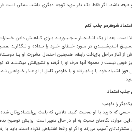
و طرفه باشد. اگر فقط یک نفر مورد توجه دیگری باشد، ممکن است ف
اعتماد شوهرمو جلب کنم
 است. بعد از یک انـفـجـار مـجـبـوریـد بـرای کـاهـش دادن خسارات 
ـیـق انـدیشـیـدن در مـورد خـطای خـود را نـداده و نـگذارید عصـب
ش از آغاز مراحل بازیافت رابطه، همچنین احتمال مشورت او بـا دوسـت
ز خوبی نیست ( معمولا آنها طرف او را گرفته و تشویقش میکنـنـد که کوتا
ین فورا اشتباه خود را پـذیـرفته و با خلوص کامل از او عـذر خـواهـی نـ
نید.
 جلب اعتماد
یکدیگر را بفهمید
 حسی که دارید با او صحبت کنید. دلایلی که باعث بی‌اعتمادی‌تان شده 
 این موارد، نگاه‌تان نسبت به او در حال تغییر است. برایش توضیح بد
 مشترک‌تان آسیب می‌زند و اگر او واقعا اشتباهی نکرده‌ است، باید با رف