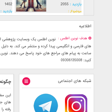
بازدید :
5048
بازدید :
5
موضوع :
جذب عشق
موضوع :
اطلاعیه
هدف نوین اطلس
نوین اطلس یک وبسایت پژوهشی است
ساعت به پیام های مراجع های خود پاسخ می دهند. نوین اطل
کنید: 09306135008
شبکه های اجتماعی
چگونه 
این مطل
های جلب
رفته را