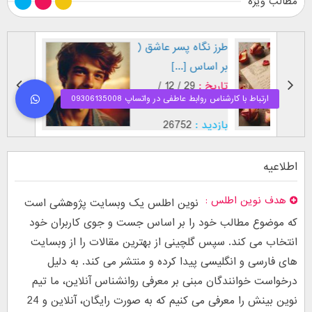
مطالب ویژه
طرز نگاه پسر عاشق (
فال اح
بر اساس [...]
مقابل
تاریخ :
29 / 12 /
تاریخ :
1403
1402
بازدید :
26752
بازدید :
موضوع :
جذب عشق
موضوع :
اطلاعیه
هدف نوین اطلس
نوین اطلس یک وبسایت پژوهشی است
که موضوع مطالب خود را بر اساس جست و جوی کاربران خود
انتخاب می کند. سپس گلچینی از بهترین مقالات را از وبسایت
های فارسی و انگلیسی پیدا کرده و منتشر می کند. به دلیل
درخواست خوانندگان مبنی بر معرفی روانشناس آنلاین، ما تیم
نوین بینش را معرفی می کنیم که به صورت رایگان، آنلاین و 24