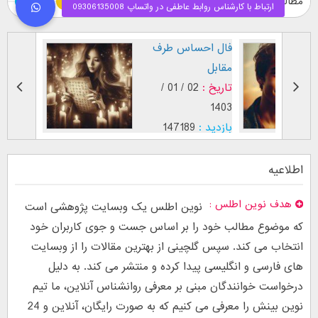
مطالب ویژه
طرز نگاه پسر عاشق (
فال احساس طرف
بر اساس [...]
مقابل
تاریخ :
29 / 12 /
تاریخ :
02 / 01 /
1403
1402
بازدید :
26752
بازدید :
147189
موضوع :
جذب عشق
موضوع :
اطلاعیه
هدف نوین اطلس
نوین اطلس یک وبسایت پژوهشی است
که موضوع مطالب خود را بر اساس جست و جوی کاربران خود
انتخاب می کند. سپس گلچینی از بهترین مقالات را از وبسایت
های فارسی و انگلیسی پیدا کرده و منتشر می کند. به دلیل
درخواست خوانندگان مبنی بر معرفی روانشناس آنلاین، ما تیم
نوین بینش را معرفی می کنیم که به صورت رایگان، آنلاین و 24