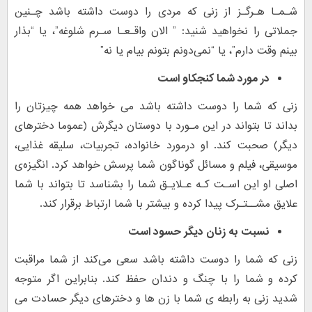
شـمـا هـرگـز از زنی که مردی را دوست داشته باشد چـنین
جملاتی را نخواهید شنید: ” الان واقـعـا سـرم شلوغه”، یا “بذار
بینم وقت دارم”، یا “نمی‌دونم بتونم بیام یا نه”
در مورد شما کنجکاو است
زنی که شما را دوست داشته باشد می خواهد همه چیزتان را
بداند تا بتواند در این مـورد با دوستان دیگرش (عموما دخترهای
دیگر) صحبت کند. او درمورد خانواده، تجربیات، سلیقه غذایی،
موسیقی، فیلم و مسائل گوناگون شما پرسش خواهد کرد. انگیزه‌ی
اصلی او این اسـت کـه عـلایـق شما را بشناسد تا بتواند با شما
علایق مشــتـرک پیدا کرده و بیشتر با شما ارتباط برقرار کند.
نسبت به زنان دیگر حسود است
زنی که شما را دوست داشته باشد سعی می‌کند از شما مراقبت
کرده و شما را با چنگ و دندان حفظ کند. بنابراین اگر متوجه
شدید زنی به رابطه ی شما با زن ها و دخترهای دیگر حسادت می