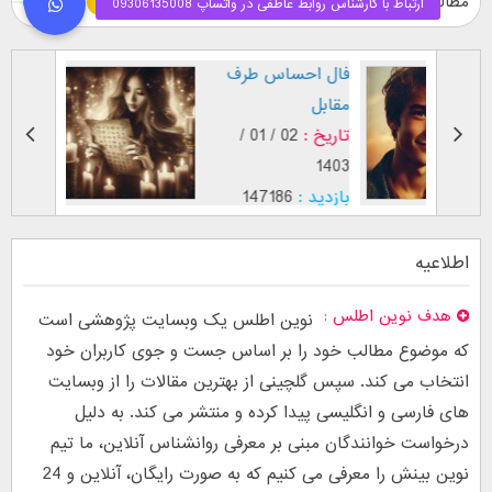
مطالب ویژه
طرز نگاه پسر عاشق (
فال اح
بر اساس [...]
مقابل
تاریخ :
29 / 12 /
تاریخ :
1403
1402
بازدید :
26750
بازدید :
موضوع :
جذب عشق
موضوع :
اطلاعیه
هدف نوین اطلس
نوین اطلس یک وبسایت پژوهشی است
که موضوع مطالب خود را بر اساس جست و جوی کاربران خود
انتخاب می کند. سپس گلچینی از بهترین مقالات را از وبسایت
های فارسی و انگلیسی پیدا کرده و منتشر می کند. به دلیل
درخواست خوانندگان مبنی بر معرفی روانشناس آنلاین، ما تیم
نوین بینش را معرفی می کنیم که به صورت رایگان، آنلاین و 24