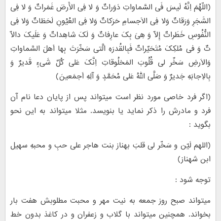
(اللّهُمَ اِنَّهُ لَیسَ فَی السَّماواتِ دَوَراتٌ وَ لا فِی الأَرضَ غَمَراتٌ وَ لا فِی
الشَجَرِ وَرَقاتٌ وَلا فِی الاَجسامِ حَرَکاتٌ وَلا فِی العُیُونِ لَحَظاتٌ وَلا فِی
النُّفُوسِ خَطَراتٌ إِلاّ وَ هِیَ بِکَ عارِفاتٌ وَ لَکَ شاهِداتٌ وَ عَلَیکَ دالاّ
تٌ وَ فی مُلکِکَ مُتَحَیِّراتٌ فَبِالقُدرَهِ الَّتی سَخّرَتَ بِها اَهلَ السَّماواتِ
وَالاَرضِ سَخِّر لی قُلُوبَ المَخلُوقاتِ اِنَّکَ عَلی کُلِّ شَیءٍ قَدیرٌ وَ
بِالاِجابَهِ جَدیرٌ وَ صَلَّی اللهُ عَلی مُحَمَّدٍ وَ آلِهِ اَجمَعینَ)
(اگر فرد خاصی مورد نظر است میتواند پس از پایان دعا نام آن
فرد و مادرش را ذکر نماید یا بنویسد. مثلا میتواند به این نحو
بگوید :
(اللهم لَیّن و سَخّر لی قلبَ بهناز بنت هاجر علی حبِ و محبهِ سهیل
ابن شهناز)
توجه شود :
میتواند صبح روز جمعه به نیت مهر و محبت مطلوبش هفت بار
بخواند. همچنین میتواند با گلاب و زعفران و در کاغذ بدون خط