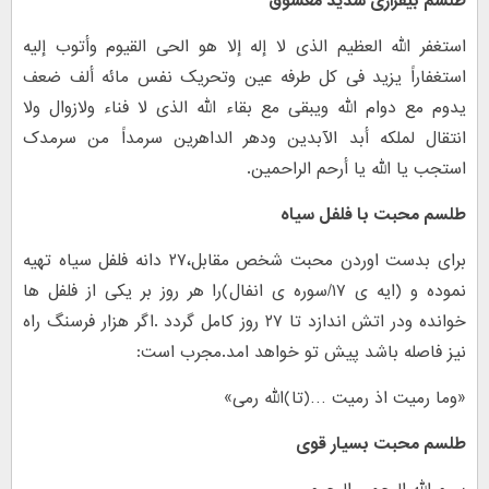
طلسم بیقراری شدید معشوق
استغفر الله العظیم الذی لا إله إلا هو الحی القیوم وأتوب إلیه
استغفاراً یزید فی کل طرفه عین وتحریک نفس مائه ألف ضعف
یدوم مع دوام الله ویبقى مع بقاء الله الذی لا فناء ولازوال ولا
انتقال لملکه أبد الآبدین ودهر الداهرین سرمداً من سرمدک
استجب یا الله یا أرحم الراحمین.
طلسم محبت با فلفل سیاه
برای بدست اوردن محبت شخص مقابل،۲۷ دانه فلفل سیاه تهیه
نموده و (ایه ی ۱۷/سوره ی انفال)را هر روز بر یکی از فلفل ها
خوانده ودر اتش اندازد تا ۲۷ روز کامل گردد .اگر هزار فرسنگ راه
نیز فاصله باشد پیش تو خواهد امد.مجرب است:
«وما رمیت اذ رمیت …(تا)الله رمی»
طلسم محبت بسیار قوی