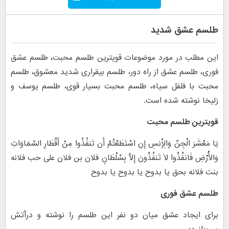
طلسم عشق شدید
این مطلب در مورد موضوعات قویترین طلسم محبت، طلسم عشق
فوری، طلسم عشق از راه دور، طلسم بیقراری شدید معشوق، طلسم
محبت با فلفل سیاه، طلسم محبت بسیار قوی، طلسم یوسف و
زلیخا نوشته شده است.
قویترین طلسم محبت
یَا مَعْشَرَ الْجِنِّ وَالْإِنسِ إِنِ اسْتَطَعْتُمْ أَن تَنفُذُوا مِنْ أَقْطَارِ السَّمَاوَاتِ
وَالْأَرْضِ فَانفُذُوا لَا تَنفُذُونَ إِلَّا بِسُلْطَانٍ فلان بن فلان علی حب فلانه
بنت فلانه بحق یا بدوح یا بدوح یا بدوح
طلسم عشق فوری
برای ایجاد عشق میان دو نفر این طلسم را نوشته و درآتش