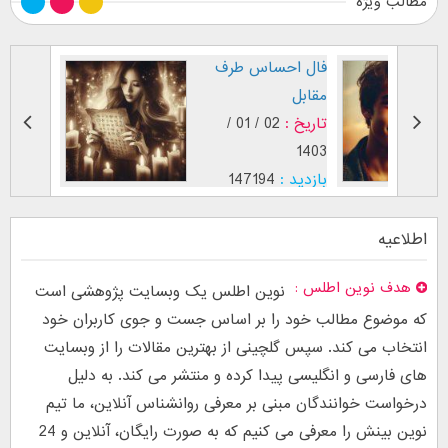
مطالب ویژه
طرز نگاه پسر عاشق (
فال احس
بر اساس [...]
مقابل
تاریخ :
29 / 12 /
تاریخ :
1403
1402
بازدید :
26760
بازدید :
94
موضوع :
جذب عشق
موضوع :
اطلاعیه
هدف نوین اطلس
نوین اطلس یک وبسایت پژوهشی است
که موضوع مطالب خود را بر اساس جست و جوی کاربران خود
انتخاب می کند. سپس گلچینی از بهترین مقالات را از وبسایت
های فارسی و انگلیسی پیدا کرده و منتشر می کند. به دلیل
درخواست خوانندگان مبنی بر معرفی روانشناس آنلاین، ما تیم
نوین بینش را معرفی می کنیم که به صورت رایگان، آنلاین و 24