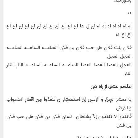
بسوزانید:
**
اه اه اه اه اه اه اه اع ل ها اع اع اع اع اع اع اع اع اع اع اع اع
اع اع که
فلان بنت فلان علی حب فلان بن فلان الساعــه الساعــه الساعــه
العجل العجل
العجل العصا العصا العصا الساعــه الساعــه الساعــه النار النار
النار
طلسم عشق از راه دور
یا َمعشَرَ الجِنِّ وَ اَلاِنسِ اِنَ استَطعتِمُ اَن تَنفَذوا مِن اَقطارِ السَمواتِ
وَ الاَرضُ
فَانفَذوا لا تَنفَذون اِلّا بِسُلطان . لسان فلان بن فلان علی حب فلان
بن فلان