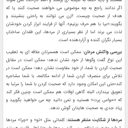
هستند و باید حتما به نتیجه ای برسند و اصلا ناراحت نمی شوند
اگر ندانند راجع به چه موضوعی می خواهند صحبت کنند یا که
هدف از صحبت چیست. ۲زن می توانند به راحتی بنشینند و
بگویند:«بیا با هم حرف بزنیم». آنها از فرایند ابراز کردن خودشان
لذت می برند اما از نظر بسیاری از مردها، این فقدان ساختار،
بسیار نگران کننده و آزاردهنده است.
بررسی واکنش مردان
: ممکن است همسرتان علاقه ای به تعقیب
این نوع گفت وگوها از خود نشان ندهد؛ ممکن است در مقابل
صحبت کردن با شما، از خود مقاومت نشان دهد؛ ممکن است در
تلاش برای منصرف کردن شما از ادامه مکالمه، با شما مشاجره
کند؛حتی این امکان وجود دارد که صحبت کردن با شما را مرتبا به
تعویق بیندازد، البته گاهی اوقات هم ممکن است چنین فکر کند
که «حواس پرت» هستید و نمی دانید چه می خواهید بگویید و
زیاد جدی به صحبت هایتان گوش ندهد.
مردها از شکایت متنفر هستند:
کلماتی مثل «تو» و «چرا» مردها