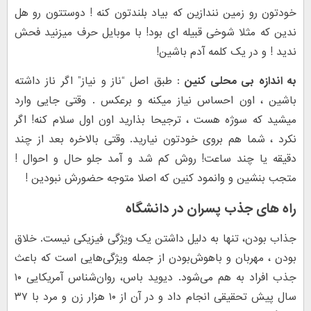
خودتون رو زمین نندازین که بیاد بلندتون کنه ! دوستتون رو هل
ندین که مثلا شوخی قبیله ای بود! با موبایل حرف میزنید فحش
ندید ! و در یک کلمه آدم باشین!
به اندازه بی محلی کنین
: طبق اصل “ناز و نیاز” اگر ناز داشته
باشین ، اون احساس نیاز میکنه و برعکس . وقتی جایی وارد
میشید که سوژه هست ، ترجیحا بذارید اون اول سلام کنه! اگر
نکرد ، شما هم بروی خودتون نیارید. وقتی بالاخره بعد از چند
دقیقه یا چند ساعت! روش کم شد و آمد جلو حال و احوال !
متجب بنشین و وانمود کنین که اصلا متوجه حضورش نبودین !
راه های جذب پسران در دانشگاه
جذاب بودن، تنها به دلیل داشتن یک ویژگی فیزیکی نیست. خلاق
بودن ، مهربان و باهوش‌بودن از جمله ویژگی‌هایی است که باعث
جذب افراد به هم می‌شود. دیوید باس، روان‌شناس آمریکایی ۱۰
سال پیش تحقیقی انجام داد و در آن از ۱۰ هزار زن و مرد با ۳۷