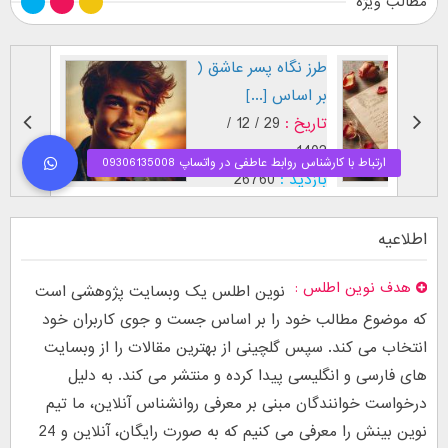
مطالب ویژه
طرز نگاه پسر عاشق (
فال اح
بر اساس [...]
مقابل
تاریخ :
29 / 12 /
تاریخ :
1403
1402
بازدید :
26760
بازدید :
موضوع :
جذب عشق
موضوع :
اطلاعیه
هدف نوین اطلس
نوین اطلس یک وبسایت پژوهشی است
که موضوع مطالب خود را بر اساس جست و جوی کاربران خود
انتخاب می کند. سپس گلچینی از بهترین مقالات را از وبسایت
های فارسی و انگلیسی پیدا کرده و منتشر می کند. به دلیل
درخواست خوانندگان مبنی بر معرفی روانشناس آنلاین، ما تیم
نوین بینش را معرفی می کنیم که به صورت رایگان، آنلاین و 24