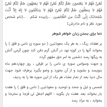
عُمْیٌ فَهُمْ لاَ یَعْلمونَ صُمٌّ بُکْمٌ عُمْیٌ فَهُمْ لاَ یَفقهُونَ صُمٌّ بُکْمٌ عُمْیٌ
فَهُمْ لاَ یَنطقُونَ صُمٌّ بُکْمٌ عُمْیٌ فَهُمْ لاَ یَتکلّمُونَ لَا إِلَهَ إِلَّا أَنْتَ
سُبْحَانَکَ إِنِّی کُنْتُ مِنَ الظَّالِمِینَ…..زاییده شکم …..(نام شخص
مورد نظر و نام مادرش)
دعا برای بستن زبان خواهر شوهر
بر هفتاد ریگ ، به هر یک معوذتین ( دو سوره ی ناس و فلق ) را
بخواند آنها را در کوزه نهد در آتش گرم دفن کند چون گرمی آتش
به ریگها رسد دشمن به امر حق مقهور گردد
و جهت وسواس سوره ی ناس را بر ظرفی ، روز چهاردهم ماه
بنویسد و بشوید و از آن بخورد و وضو بگیرد برطرف شود جهت
مال دنیا بعد از نماز عشاء هر یک از این سوره ها را به ردیف
شمس و لیل و جحد و توحید و معوذتین ( ناس و فلق ) را هفت
بار بخواند بعد هفت بار بگوید : اللهم اجعَل لی فَرَجا و مخرجا و
بخوابد ، به مراد رسد