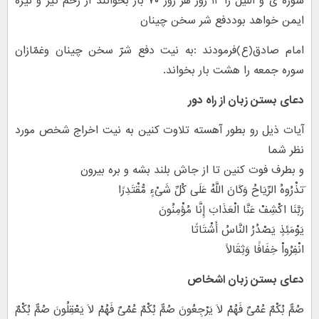
سوره ی و اللیل را ۱۲ روز هر روز ۷۰ بار بخوانند از زخم تیر و نیزه
ایمن خواهد بوددفع شر سخن چینان
امام صادق(ع)فرمودند :به نیت دفع شرّ سخن چینان وغمّازان
سوره جمعه را هشت بار بخواند.
دعای بستن زبان از راه دور
آیات ذیل رو بطور آهسته تلاوت کنین به نیت اخراج شخص مورد
نظر شما
و بطرف فوت کنین تا از جاش بلند بشه و بره بیرون
َتذْرُوهُ الرِّیَاحُ وَکَانَ اللَّهُ عَلَى کُلِّ شَیْءٍ مُّقْتَدِرًا
رَبَّنَا اکْشِفْ عَنَّا الْعَذَابَ إِنَّا مُؤْمِنُونَ
یَوْمَئِذٍ یَصْدُرُ النَّاسُ أَشْتَاتًا
انْفِرُواْ خِفَافًا وَثِقَالًا
دعای بستن زبان اشخاص
صُمٌّ بُکْمٌ عُمْیٌ فَهُمْ لاَ یَرْجِعُونَ صُمٌّ بُکْمٌ عُمْیٌ فَهُمْ لاَ یَعْقِلُونَ صُمٌّ بُکْمٌ