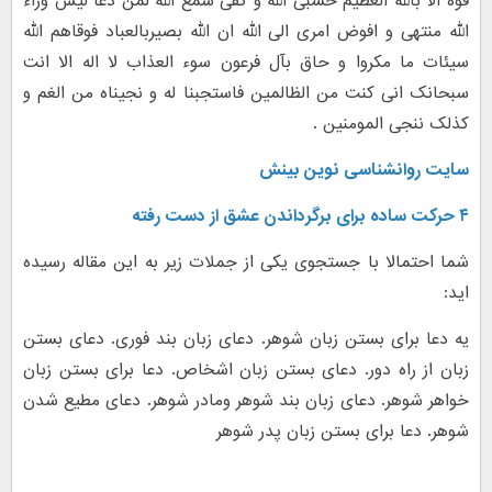
قوه الا بالله العظیم حسبی الله و کفی سمع الله لمن دعا لیس وراء
الله منتهی و افوض امری الی الله ان الله بصیربالعباد فوقاهم الله
سیئات ما مکروا و حاق بآل فرعون سوء العذاب لا اله الا انت
سبحانک انی کنت من الظالمین فاستجبنا له و نجیناه من الغم و
کذلک ننجی المومنین .
سایت روانشناسی نوین بینش
۴ حرکت ساده برای برگرداندن عشق از دست رفته
شما احتمالا با جستجوی یکی از جملات زیر به این مقاله رسیده
اید:
یه دعا برای بستن زبان شوهر. دعای زبان بند فوری. دعای بستن
زبان از راه دور. دعای بستن زبان اشخاص. دعا برای بستن زبان
خواهر شوهر. دعای زبان بند شوهر ومادر شوهر. دعای مطیع شدن
شوهر. دعا برای بستن زبان پدر شوهر