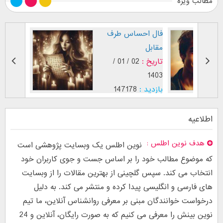
مطالب ویژه
طرز نگاه پسر عاشق (
فال احس
بر اساس [...]
مقابل
تاریخ :
29 / 12 /
تاریخ :
1403
1402
بازدید :
26744
بازدید :
78
موضوع :
جذب عشق
موضوع :
اطلاعیه
هدف نوین اطلس
نوین اطلس یک وبسایت پژوهشی است
که موضوع مطالب خود را بر اساس جست و جوی کاربران خود
انتخاب می کند. سپس گلچینی از بهترین مقالات را از وبسایت
های فارسی و انگلیسی پیدا کرده و منتشر می کند. به دلیل
درخواست خوانندگان مبنی بر معرفی روانشناس آنلاین، ما تیم
نوین بینش را معرفی می کنیم که به صورت رایگان، آنلاین و 24