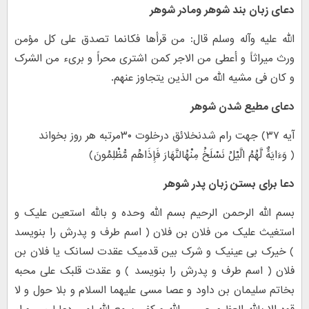
دعای زبان بند شوهر ومادر شوهر
الله علیه وآله وسلم قال: من قرأها فکانما تصدق علی کل مؤمن
ورث میراثاً و أعطی من الاجر کمن اشتری محراً و بریء من الشرک
و کان فی مشیه الله من الذین یتجاوز عنهم.
دعای مطیع شدن شوهر
آیه ۳۷) جهت رام شدنخلائق درخلوت ۳۰مرتبه هر روز بخواند
( وَءَایَهٌٔ لَّهُمُ الَّیْلُ نَسْلَخُ مِنْهُالنَّهَارَ فَإِذَاهُم مُّظْلِمُونَ)
دعا برای بستن زبان پدر شوهر
بسم الله الرحمن الرحیم بسم الله وحده و بالله استعین علیک و
استغیث علیک من فلان بن فلان ( اسم طرف و پدرش را بنویسد
) خیرک بی عینیک و شرک بین قدمیک عقدت لسانک یا فلان بن
فلان ( اسم طرف و پدرش را بنویسد ) و عقدت قلبک علی محبه
بخاتم سلیمان بن داود و عصا مسی علیهما السلام و بلا حول و لا