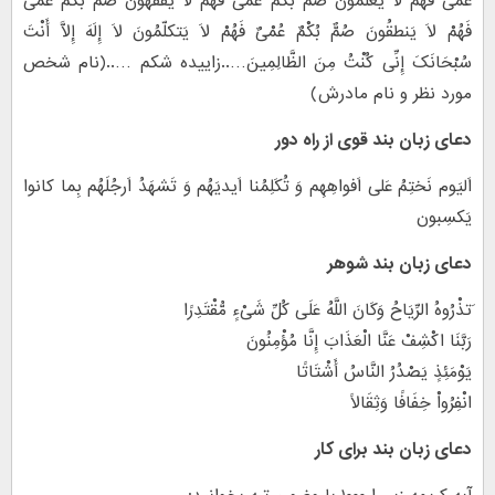
عُمْیٌ فَهُمْ لاَ یَعْلمونَ صُمٌّ بُکْمٌ عُمْیٌ فَهُمْ لاَ یَفقهُونَ صُمٌّ بُکْمٌ عُمْیٌ
فَهُمْ لاَ یَنطقُونَ صُمٌّ بُکْمٌ عُمْیٌ فَهُمْ لاَ یَتکلّمُونَ لَا إِلَهَ إِلَّا أَنْتَ
سُبْحَانَکَ إِنِّی کُنْتُ مِنَ الظَّالِمِینَ…..زاییده شکم …..(نام شخص
مورد نظر و نام مادرش)
دعای زبان بند قوی از راه دور
اَلیَوم نَختِمُ عَلی اَفواهِهِم وَ تُکَلِمُنا اَیدیَهُم وَ تَشهَدُ اَرجُلَهُم بِما کانوا
یَکسِبون
دعای زبان بند شوهر
َتذْرُوهُ الرِّیَاحُ وَکَانَ اللَّهُ عَلَى کُلِّ شَیْءٍ مُّقْتَدِرًا
رَبَّنَا اکْشِفْ عَنَّا الْعَذَابَ إِنَّا مُؤْمِنُونَ
یَوْمَئِذٍ یَصْدُرُ النَّاسُ أَشْتَاتًا
انْفِرُواْ خِفَافًا وَثِقَالًا
دعای زبان بند برای کار