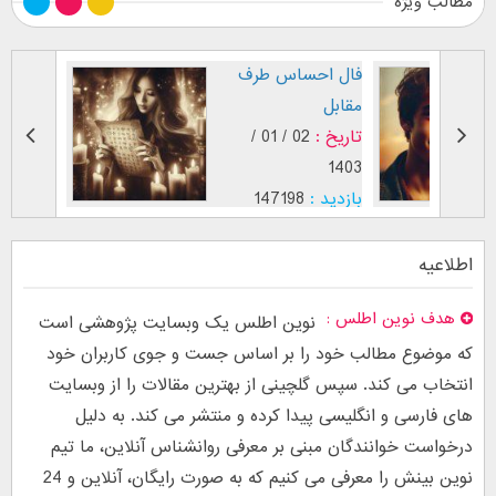
مطالب ویژه
 پسر عاشق (
فال احساس طرف
...]
مقابل
29 / 12 /
تاریخ :
02 / 01 /
1403
26763
بازدید :
147198
:
جذب عشق
موضوع :
اطلاعیه
هدف نوین اطلس
نوین اطلس یک وبسایت پژوهشی است
که موضوع مطالب خود را بر اساس جست و جوی کاربران خود
انتخاب می کند. سپس گلچینی از بهترین مقالات را از وبسایت
های فارسی و انگلیسی پیدا کرده و منتشر می کند. به دلیل
درخواست خوانندگان مبنی بر معرفی روانشناس آنلاین، ما تیم
نوین بینش را معرفی می کنیم که به صورت رایگان، آنلاین و 24