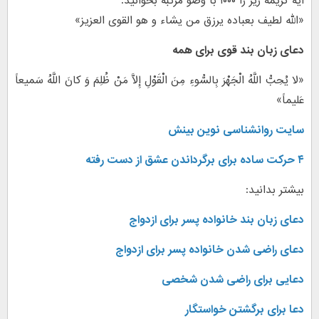
آیه کریمه زیر را ۱۰۰۰ با وضو مرتبه بخوانید:
«الله لطیف بعباده یرزق من یشاء و هو القوی العزیز»
دعای زبان بند قوی برای همه
«لا یُحِبُّ اللَّهُ الْجَهْرَ بِالسُّوءِ مِنَ الْقَوْلِ إِلاَّ مَنْ ظُلِمَ وَ کانَ اللَّهُ سَمیعاً
عَلیماً»
سایت روانشناسی نوین بینش
۴ حرکت ساده برای برگرداندن عشق از دست رفته
بیشتر بدانید:
دعای زبان بند خانواده پسر برای ازدواج
دعای راضی شدن خانواده پسر برای ازدواج
دعایی برای راضی شدن شخصی
دعا برای برگشتن خواستگار