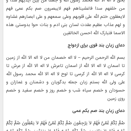
بحق لا اله الا الله محمد رسول الله و جعلنا من بین ایدیهم سدا و
من خلفهم سدا فاغشیناهم فهم لایبصرون صم بکم عمی فهم
لایعقلون ختم الله علی قلوبهم وعلی سمعهم و علی ابصارهم غشاوه
و لهم عذاب عظیم عقدت لسان بنی ادم و بنات حوا بدوستی هذه
الاسما فتبارک الله احسن الخالقین
دعای زبان بند قوی برای ازدواج
بسم الله الرحمن الرحیم – لا اله خصمان من لا اله الا الله از زمین
تا اسمان لا اله الا الله از اسمان تاعرش لا اله الا الله از عرش تا
کرسی لا اله الا الله از کرسی تا لوح لا اله الا الله محمد رسول الله
علی ولی الله بستم زبان جمله بدگویان و دشمنان و غمازان و
حسودان و خصم سیاه شب و خصم روز و خصم سفید و خصم
روی زمین
دعای زبان بند صم بکم عمی
صُمٌّ بُکْمٌ عُمْیٌ فَهُمْ لاَ یَرْجِعُونَ صُمٌّ بُکْمٌ عُمْیٌ فَهُمْ لاَ یَعْقِلُونَ صُمٌّ بُکْمٌ