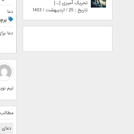
تحریک آمیزی [...]
تاریخ : 25 / اردیبهشت / 1403
دعا
برچ
دعا برای
تیم نوین اطلس 1734 نوشته در ن
مطالب 
دعای ب