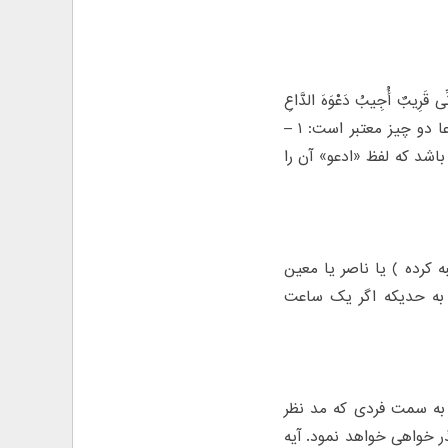
رِیبٌ أُجِیبُ دَعْوَهَ الدَّاعِ
إِذا دَعانِ»؛ و آیه «ادْعُونِی أَسْتَجِبْ لَکُمْ»؛ استفاده می‏فرمایند که در استجابت دعا دو چیز معتبر است: ۱ –
اشد که لفظ «ادعو» آن را
کرده ) یا ناصر یا معین
 به حدیکه اگر یک ساعت
و به سمت فردی که مد نظر
ذر خواهی خواهد نمود. آیه