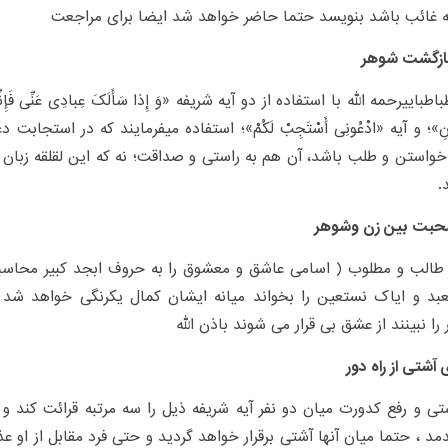
 غائب باشد بنویسد حتما حاضر خواهد شد ایضا برای مراجعت
ازگشت شوهر
طبایی‏رحمه الله با استفاده از دو آیه شریفه «وَ إِذا سَأَلَکَ عِبادِی عَنِّی فَإِنِّی قَ
واستن و طلب باشد، آن هم به راستی و صداقت؛ نه که این لقلقه زبان ب
.
حبت بین زن وشوهر
طالب و مطلوب ( اسامی عاشق و معشوق را به حروف ابجد کبیر محاسبه 
عبد و ایاک نستعین را بخواند میانه ایشان کمال یکرنگی خواهد شد
را نبینند از عشق بی قرار می شوند باذن الله
 آشتی از راه دور
تی و رفع کدورت میان دو نفر آیه شریفه ذیل را سه مرتبه قرائت کند 
د ، حتما میان آنها آشتی برقرار خواهد گردید و حتی فرد مقابل از او ع