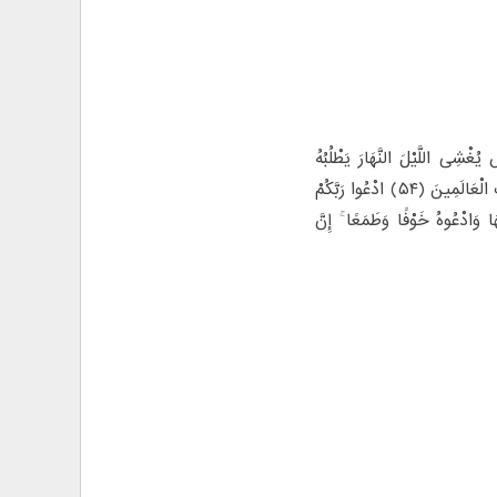
یُغْشِی اللَّیْلَ النَّهَارَ یَطْلُبُهُ
حَثِیثًا وَالشَّمْسَ وَالْقَمَرَ وَالنُّجُومَ مُسَخَّرَاتٍ بِأَمْرِهِ ۗ أَلَا لَهُ الْخَلْقُ وَالْأَمْرُ ۗ تَبَارَکَ اللَّهُ رَبُّ الْعَالَمِینَ (۵۴) ادْعُوا رَبَّکُمْ
َرْضِ بَعْدَ إِصْلَاحِهَا وَادْعُوهُ خَوْفًا وَطَمَعًا ۚ إِنَّ