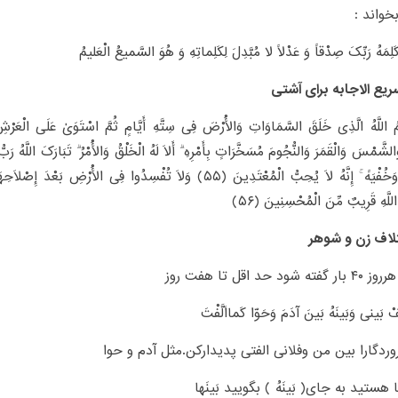
خواند :
لِمَهُ رَبِّکَ صِدْقاً وَ عَدْلاً لا مُبَّدِلَ لِکَلِماتِهِ وَ هُوَ السَّمیعُ الْعَلیمُ
یع الاجابه برای آشتی
کُمُ اللَّهُ الَّذِی خَلَقَ السَّمَاوَاتِ وَالْأَرْضَ فِی سِتَّهِ أَیَّامٍ ثُمَّ اسْتَوَىٰ عَلَى الْعَرْشِ 
تَضَرُّعًا وَخُفْیَهً ۚ إِنَّهُ لَا یُحِبُّ الْمُعْتَدِینَ (۵۵) وَلَا تُفْسِدُوا فِی الْأ
لَّهِ قَرِیبٌ مِّنَ الْمُحْسِنِینَ (۵۶)
لاف زن و شوهر
 شود حد اقل تا هفت روز
ِّفْ بَینی وَبَینَهُ بَینَ آدَمَ وَحَوّا کَمااَلَّفْتَ
وردگارا بین من وفلانی الفتی پدیدارکن.مثل آدم و حوا
ا هستید به جای( بَینَهُ ) بگویید بَینَها