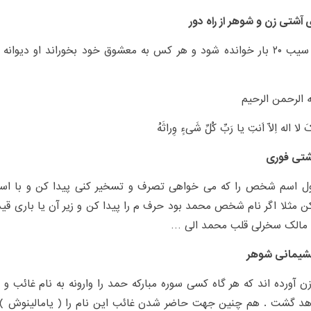
ی آشتی زن و شوهر از راه دور
بر روی سیب ۲۰ بار خوانده شود و هر کس به معشوق خود بخوراند او دی
ه الرحمن الرحیم
 لا اله اِلّا اَنتِ یا رَبِّ کُلِّ شَیءٍ وِراثَهُ
شتی فوری
ل اسم شخص را که می خواهی تصرف و تسخیر کنی پیدا کن و با اسم 
ن مثلا اگر نام شخص محمد بود حرف م را پیدا کن و زیر آن یا باری قید
ا مالک سخرلی قلب محمد الی …
شیمانی شوهر
ن آورده اند که هر گاه کسی سوره مبارکه حمد را وارونه به نام غائب
هد گشت . هم چنین جهت حاضر شدن غائب این نام را ( یامالینوش ) ب