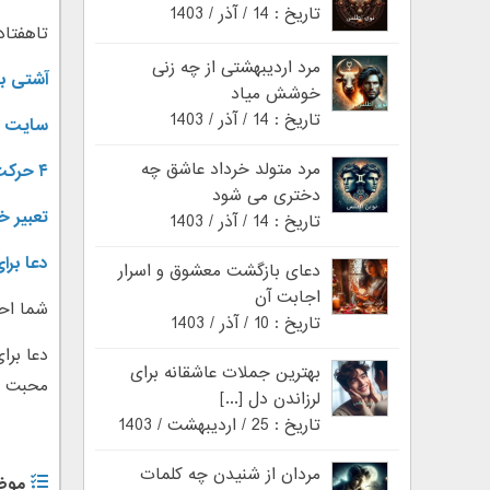
تاریخ : 14 / آذر / 1403
تاهفتاد روز روز
مرد اردیبهشتی از چه زنی
آشتی با
خوشش میاد
تاریخ : 14 / آذر / 1403
سایت ر
مرد متولد خرداد عاشق چه
۴ حرکت ساده برای برگرداندن عشق از دست رفته
دختری می شود
تعبیر 
تاریخ : 14 / آذر / 1403
دعا برا
دعای بازگشت معشوق و اسرار
اجابت آن
شما احت
تاریخ : 10 / آذر / 1403
دعا برا
بهترین جملات عاشقانه برای
محبت بی
لرزاندن دل [...]
تاریخ : 25 / اردیبهشت / 1403
مردان از شنیدن چه کلمات
موض