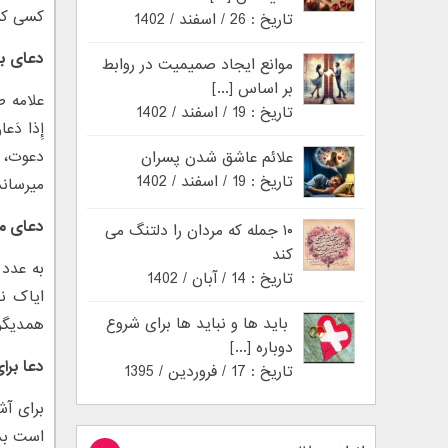
کسی که
تاریخ : 26 / اسفند / 1402
دعای ب
موانع ایجاد صمیمیت در روابط
بر اساس [...]
علامه طبا
تاریخ : 19 / اسفند / 1402
دعوت، خ
علائم عاشق شدن پسران
تاریخ : 19 / اسفند / 1402
می‏رساند
دعای م
۱۰ جمله که مردان را دلتنگ می
کند
به عدد 
تاریخ : 14 / آبان / 1402
ایاک ن
باید ها و نباید ها برای شروع
همدیگر 
دوباره [...]
دعا برای
تاریخ : 17 / فروردین / 1395
برای آش
است بدم