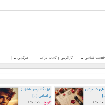
صیت شناسی
کارآفرینی و کسب درآمد
سرگرمی
‌ای که مردان
طرز نگاه پسر عاشق (
.]
بر اساس [...]
26 / 12 /
تاریخ :
29 / 12 /