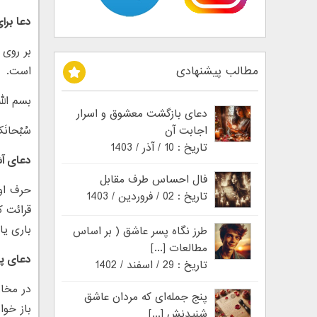
دعا برا
مطالب پیشنهادی
است.
بسم الل
دعای بازگشت معشوق و اسرار
اجابت آن
سُبْحانَکَ
تاریخ : 10 / آذر / 1403
دعای آ
فال احساس طرف مقابل
حرف او
تاریخ : 02 / فروردین / 1403
قرائت ک
باری ی
طرز نگاه پسر عاشق ( بر اساس
مطالعات [...]
دعای پ
تاریخ : 29 / اسفند / 1402
در مخاز
پنج جمله‌ای که مردان عاشق
باز خوا
شنیدنش [...]