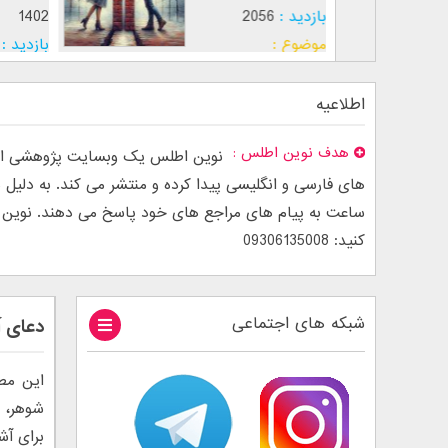
بازدید :
2056
1402
موضوع :
بازدید :
موضوع :
اطلاعیه
هدف نوین اطلس
نوین اطلس یک وبسایت پژوهشی است
ساعت به پیام های مراجع های خود پاسخ می دهند. نوین اطل
کنید: 09306135008
شبکه های اجتماعی
دعای 
این مط
شوهر، د
برای آش