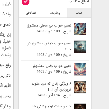
انواع مطالب
ذیل را ب
جدید
پربازدید
تصادفی
وتَمَّتْ کَ
دعای سر
تعبیر خواب بی محلی معشوق
تاریخ : 09 / دی / 1403
إِنَّ رَبَّ
تعبیر خواب دیدن معشوق در
خانه
تاریخ : 09 / دی / 1403
رَحْمَتَ ال
رفع اخت
تعبیر خواب رفتن معشوق
تاریخ : 09 / دی / 1403
ذکر زیر هرروز ۴۰ بار گفته
۶ ویژگی زنان که مرد متولد
اللّهمَ اَل
فروردین آن [...]
تاریخ : 14 / آذر / 1403
یعنی پر
خصوصیات اردیبهشتی ها
و اگر آق