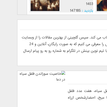
1403
1403
بازدید :
147185
بازدید :
12813
موضوع :
موضوع :
ی کند. سپس گلچینی از بهترین مقالات را از وبسایت
های فارسی و انگلیسی پیدا کرده و منتشر می کند. به دلیل درخواست خوانندگان مبنی بر معرفی روانشناس آنلاین، ما تیم نوین بینش را معرفی می کنیم که به صورت رایگان، آنلاین و 24
م نوین بینش در تلگرام به شماره رو به رو پیام ارسال
ل سیاه، هفت عدد فلفل
ا میخ، احضارشخص ازراه