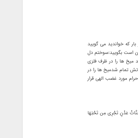
بار که خواندید می گویید
 زن است بگویید:سوختم دل
نکه ۷ بار سوره ی یاسین را به ۷ میخ خواندید میخ ها را در ظرف فلزی
اتش تمام شدمیخ ها را در
حرام مورد غضب الهی قرار
تُ عَدْنٍ تَجْرِی مِن تَحْتِهَا