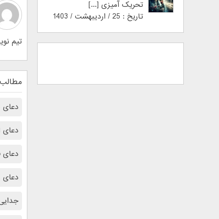
تحریک آمیزی [...]
تاریخ : 25 / اردیبهشت / 1403
تیم نوین اطلس 1734 نوشته در ن
مطالب 
دعای ب
دعای ا
دعای 
دعای ر
جدایی 