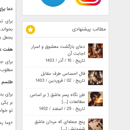
دعا برا
برای ت
مطالب پیشنهادی
یجعل بی
دعای بازگشت معشوق و اسرار
هفت عد
اجابت آن
تاریخ : 10 / آذر / 1403
مطلوب ب
فال احساس طرف مقابل
تاریخ : 02 / فروردین / 1403
طلسم با
طرز نگاه پسر عاشق ( بر اساس
مطالعات [...]
تاریخ : 29 / اسفند / 1402
تو خوا
پنج جمله‌ای که مردان عاشق
«وما رم
شنیدنش [...]