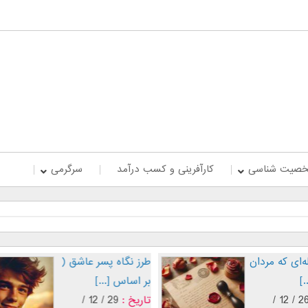
صیت شناسی
کارآفرینی و کسب درآمد
سرگرمی
‌ای که مردان
طرز نگاه پسر عاشق (
.]
بر اساس [...]
26 / 12 /
تاریخ :
29 / 12 /