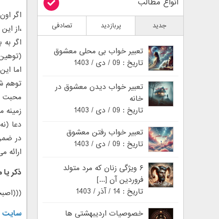
انواع مطالب
اگر اون
جدید
پربازدید
تصادفی
،از این
اگر به 
تعبیر خواب بی محلی معشوق
(توهین 
تاریخ : 09 / دی / 1403
اما این
توهم شم
تعبیر خواب دیدن معشوق در
محبت به
خانه
تاریخ : 09 / دی / 1403
زمینه م
دعا (نه
تعبیر خواب رفتن معشوق
در ضمن 
تاریخ : 09 / دی / 1403
ارائه م
۶ ویژگی زنان که مرد متولد
ذکر یا 
فروردین آن [...]
تاریخ : 14 / آذر / 1403
(((اصبح
خصوصیات اردیبهشتی ها
سایت ر