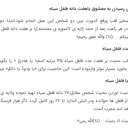
ی رسیدن به معشوق باهفت دانه فلفل سیاه
سخیر قلب ورفع کدورت بین دو شخص این عمل انجام شود:ابتدا دو
بخواند.در هر رکعت بعد از حمد (ایه ی ۷/سوره ی ممتحنه)را بر
نکم ….(تا) والله غفور رحیم»
د فلفل سیاه
برای جلب محبت بر هفت عدد فلفل سیاه ۳۵ مرتبه اسم« ی
خورد بسیار موثر وازموده است .این خاصیت برای «یا وَدودُ یا دائِمُ» نی
 فلفل سیاه
بر یکی از فلفل ها خوانده ودر اتش اندازد تا ۲۷ روز کامل
هد امد.مجرب است:
یت اذ رمیت …(تا)الله رمی»