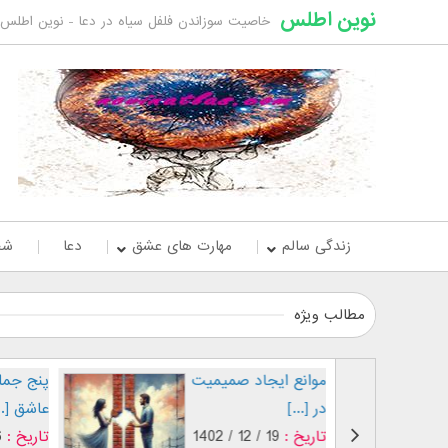
نوین اطلس
خاصیت سوزاندن فلفل سیاه در دعا - نوین اطلس
زندگی سالم
مهارت های عشق
دعا
شخ
مطالب ویژه
موانع ایجاد صمیمیت
پنج جمله
در [...]
عاشق [..
تاریخ :
19 / 12 / 1402
تاریخ :