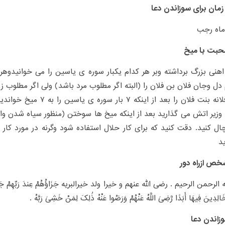
زمان برای سوزاندن دعا
ماه رجب
حبت با میخ
اهنی بزرگ برداشته وبر هر کدام یکبار سوره ی یاسین را می خوانیدوهر 
ل وجان فلان بن فلان را (البته اگر مطلوب مرد باشد) ولی اگر مطلوب
وجان فلانه بنت فلان را بعد از ای
وزیر اتش می گذارید بعد از اینکه میخ ها سوختن (منظور سیاه شدن و
ال کنید. دقت کنید که برای کار حلال استفاده شود وگرنه در مورد کار 
د
خص ازراه دور
الرحمن الرحیم . رضی الله عنهم و خیرا ولد خیرالبریه جَزَاؤُهُمْ عِندَ رَبِّهِمْ جَنَّا
 خَالِدِینَ فِیهَا أَبَدًا رَّضِیَ اللَّهُ عَنْهُمْ وَرَضُوا عَنْهُ ذَٰلِکَ لِمَنْ خَشِیَ رَبَّهُ .
زاندن دعا