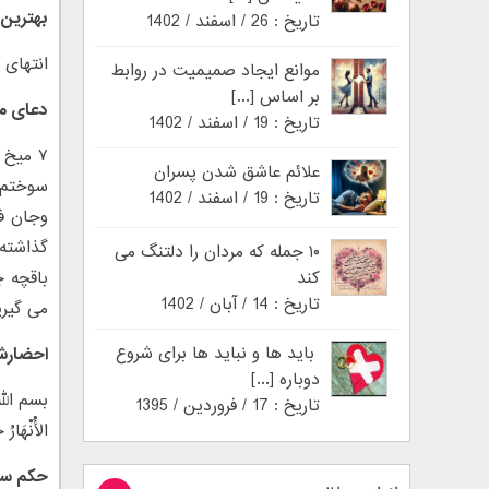
بهترین 
تاریخ : 26 / اسفند / 1402
انتهای 
موانع ایجاد صمیمیت در روابط
بر اساس [...]
دعای م
تاریخ : 19 / اسفند / 1402
۷ میخ 
علائم عاشق شدن پسران
سوختم د
تاریخ : 19 / اسفند / 1402
گذاشته 
۱۰ جمله که مردان را دلتنگ می
کند
باقچه چ
تاریخ : 14 / آبان / 1402
می گیری
باید ها و نباید ها برای شروع
احضارش
دوباره [...]
بسم الله 
تاریخ : 17 / فروردین / 1395
الْأَنْهَارُ
حکم سو