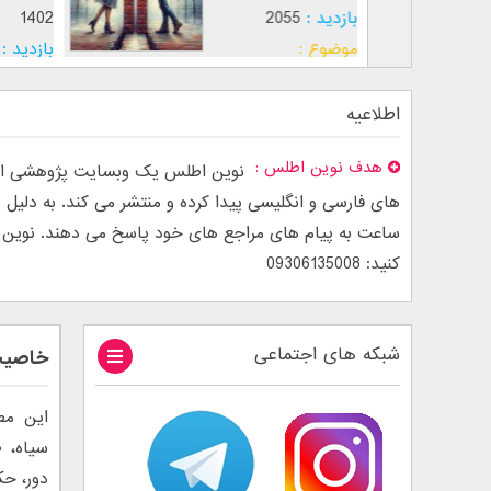
بازدید :
2055
1402
موضوع :
بازدید :
موضوع :
اطلاعیه
هدف نوین اطلس
نوین اطلس یک وبسایت پژوهشی است
ساعت به پیام های مراجع های خود پاسخ می دهند. نوین اطل
کنید: 09306135008
شبکه های اجتماعی
خاصیت 
این مط
سیاه، 
دور، حک