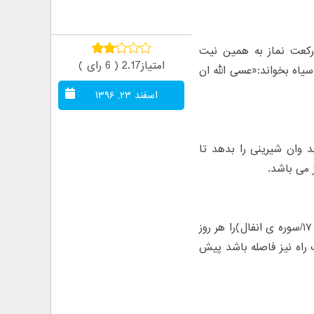
رکعت نماز به همین نیت
امتیاز2.17 ( 6 رای )
 هفت دانه فلفل سیاه بخواند:«عسی الله ان
اسفند ۲۳, ۱۳۹۶
ا هادِیُ » را بگوید وان شیرینی را بدهد تا
ز می باشد.
برای بدست اوردن محبت شخص مقابل،۲۷ دانه فلفل سیاه تهیه نموده و(ایه ی ۱۷/سوره ی انفال)را هر روز
 گردد .اگر هزار فرسنگ راه نیز فاصله باشد پیش