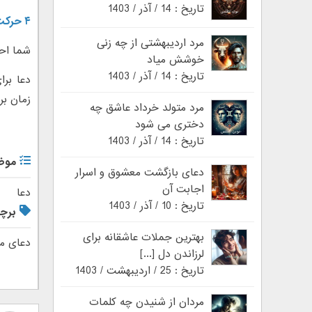
تاریخ : 14 / آذر / 1403
۴ حرکت ساده برای برگرداندن عشق از دست رفته
مرد اردیبهشتی از چه زنی
شما احت
خوشش میاد
تاریخ : 14 / آذر / 1403
دعا برا
زمان بر
مرد متولد خرداد عاشق چه
دختری می شود
تاریخ : 14 / آذر / 1403
موض
دعای بازگشت معشوق و اسرار
اجابت آن
دعا
تاریخ : 10 / آذر / 1403
برچ
بهترین جملات عاشقانه برای
دعای م
لرزاندن دل [...]
تاریخ : 25 / اردیبهشت / 1403
مردان از شنیدن چه کلمات