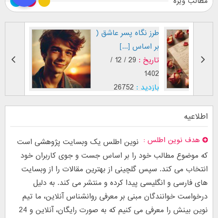
مطالب ویژه
طرز نگاه پسر عاشق (
فال اح
بر اساس [...]
مقابل
تاریخ :
29 / 12 /
تاریخ :
1403
1402
بازدید :
26752
بازدید :
موضوع :
جذب عشق
موضوع :
اطلاعیه
هدف نوین اطلس
نوین اطلس یک وبسایت پژوهشی است
که موضوع مطالب خود را بر اساس جست و جوی کاربران خود
انتخاب می کند. سپس گلچینی از بهترین مقالات را از وبسایت
های فارسی و انگلیسی پیدا کرده و منتشر می کند. به دلیل
درخواست خوانندگان مبنی بر معرفی روانشناس آنلاین، ما تیم
نوین بینش را معرفی می کنیم که به صورت رایگان، آنلاین و 24