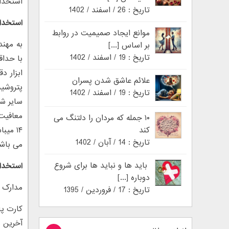
استخدام
تاریخ : 26 / اسفند / 1402
استخدا
موانع ایجاد صمیمیت در روابط
بر اساس [...]
تاریخ : 19 / اسفند / 1402
علائم عاشق شدن پسران
پتروشیم
تاریخ : 19 / اسفند / 1402
سایر شر
معافیت 
۱۰ جمله که مردان را دلتنگ می
کند
۱۴ میب
تاریخ : 14 / آبان / 1402
می باشن
باید ها و نباید ها برای شروع
استخدا
دوباره [...]
مدارک :
تاریخ : 17 / فروردین / 1395
کارت پ
آخرین مدرک