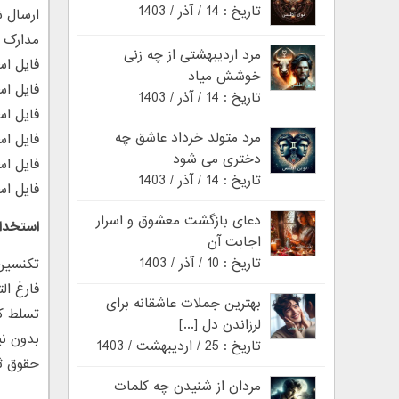
تاریخ : 14 / آذر / 1403
ارسال ش
مدارک م
مرد اردیبهشتی از چه زنی
فایل اسکن شده عک
خوشش میاد
فایل ا
تاریخ : 14 / آذر / 1403
فایل ا
مرد متولد خرداد عاشق چه
فایل ا
دختری می شود
فایل اس
تاریخ : 14 / آذر / 1403
فایل اس
دعای بازگشت معشوق و اسرار
استخدام
اجابت آن
تاریخ : 10 / آذر / 1403
تکنسین
فارغ ال
بهترین جملات عاشقانه برای
تسلط کا
لرزاندن دل [...]
بدون نی
تاریخ : 25 / اردیبهشت / 1403
حقوق ثا
مردان از شنیدن چه کلمات