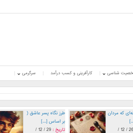
صیت شناسی
کارآفرینی و کسب درآمد
سرگرمی
‌ای که مردان
طرز نگاه پسر عاشق (
.]
بر اساس [...]
26 / 12 /
تاریخ :
29 / 12 /