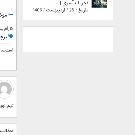
تحریک آمیزی [...]
تاریخ : 25 / اردیبهشت / 1403
موض
کارآفری
برچ
استخدا
تیم نوین اطلس 1734 نوشته در ن
مطالب 