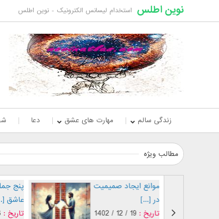
نوین اطلس
استخدام لیسانس الکترونیک - نوین اطلس
زندگی سالم
مهارت های عشق
دعا
شخ
مطالب ویژه
موانع ایجاد صمیمیت
پنج جمله
در [...]
عاشق [..
تاریخ :
19 / 12 / 1402
تاریخ :