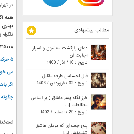
در تهران
همه آگه
بهتری ب
مطالب پیشنهادی
تلگرام 
۰۹۳۰۶۱۳۵۰۰۸ (وا
دعای بازگشت معشوق و اسرار
اجابت آن
۵ حرکت من برای کسب درآمد اینترنتی
تاریخ : 10 / آذر / 1403
می خوا
فال احساس طرف مقابل
تاریخ : 02 / فروردین / 1403
اگر با
چگونه م
طرز نگاه پسر عاشق ( بر اساس
مطالعات [...]
تاریخ : 29 / اسفند / 1402
استخدا
پنج جمله‌ای که مردان عاشق
شنیدنش [...]