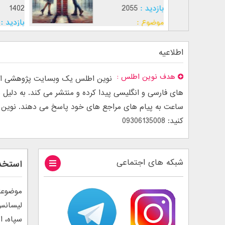
بازدید :
2055
1402
موضوع :
بازدید :
موضوع :
اطلاعیه
هدف نوین اطلس
نوین اطلس یک وبسایت پژوهشی است
ساعت به پیام های مراجع های خود پاسخ می دهند. نوین اطل
کنید: 09306135008
شبکه های اجتماعی
استخدا
موضوعا
لیسانس
سپاه، ا