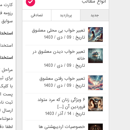
انواع مطالب
کارت م
رزومه ف
جدید
پربازدید
تصادفی
سوابق ک
تعبیر خواب بی محلی معشوق
استخدا
تاریخ : 09 / دی / 1403
استخدام
تعبیر خواب دیدن معشوق در
استخدا
خانه
تاریخ : 09 / دی / 1403
مراحل ث
برای ثب
تعبیر خواب رفتن معشوق
تاریخ : 09 / دی / 1403
با کلیک
پست الک
۶ ویژگی زنان که مرد متولد
ثبت نام
فروردین آن [...]
تاریخ : 14 / آذر / 1403
دعوتنام
خصوصیات اردیبهشتی ها